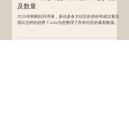
2025年1月多伦多各大社区成交均价
及数量
2025年刚刚拉开序幕，多伦多各大社区的房价和成交量呈
现出怎样的趋势？Julie为您整理了所有社区的最新数据。
地产新闻
行情分析
交易攻略
豪宅社区
优质学区
实用工具