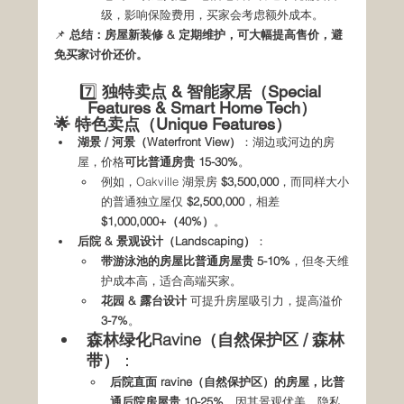
级，影响保险费用，买家会考虑额外成本。
📌 
总结：房屋新装修 & 定期维护，可大幅提高售价，避
免买家讨价还价。
7️⃣
 独特卖点 & 智能家居（Special 
Features & Smart Home Tech）
🌟 特色卖点（Unique Features）
湖景 / 河景（Waterfront View）
：湖边或河边的房
屋，价格
可比普通房贵 15-30%
。
例如，Oakville 湖景房 
$3,500,000
，而同样大小
的普通独立屋仅 
$2,500,000
，相差 
$1,000,000+（40%）
。
后院 & 景观设计（Landscaping）
：
带游泳池的房屋比普通房屋贵 5-10%
，但冬天维
护成本高，适合高端买家。
花园 & 露台设计
 可提升房屋吸引力，提高溢价 
3-7%
。
森林绿化Ravine（自然保护区 / 森林
带）
：
后院直面 ravine（自然保护区）的房屋，比普
通后院房屋贵 10-25%
，因其景观优美、隐私