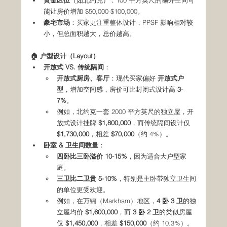
能让房价增加 $50,000-$100,000。
豪宅市场
：买家更注重整体设计，PPSF 影响相对较
小，但总面积越大，总价越高。
🏠 户型设计（Layout）
开放式 VS. 传统隔间
：
开放式厨房、客厅
：现代买家偏好 
开放式户
型
，增加空间感，房价可比封闭式设计高 
3-
7%
。
例如，北约克一套 2000 平方英尺的独立屋，开
放式设计挂牌 
$1,800,000
，而传统隔间设计仅 
$1,730,000
，相差 
$70,000
（约 4%）。
卧室 & 卫生间数量
：
四卧比三卧溢价 10-15%
，因为适合大户型家
庭。
三卫比二卫贵 5-10%
，特别是主卧带独立卫生间
的单位更受欢迎。
例如，在万锦（Markham）地区，
4 卧 3 卫
的独
立屋均价 
$1,600,000
，而 
3 卧 2 卫
的类似房屋
仅 
$1,450,000
，相差 
$150,000
（约 10.3%）。