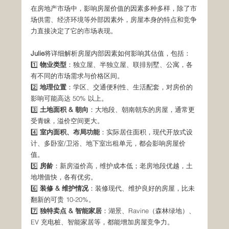
在房地产市场中，影响房屋价值的因素多种多样，除了市
场供需、经济环境等外部因素外，房屋本身的特点和竞争
力直接决定了它的市场表现。
Julie
将详细解析房屋内部因素如何影响其估值，包括：
1️⃣ 
物业类型
：独立屋、半独立屋、联排别墅、公寓，各
有不同的市场需求与价格区间。
2️⃣ 
地理位置
：学区、交通便利性、生活配套，对房价的
影响可能高达 50% 以上。
3️⃣ 
土地面积 & 朝向
：大地段、朝南朝东的房屋，通常更
受青睐，溢价空间更大。
4️⃣ 
室内面积、布局功能
：实际居住面积，现代开放式设
计、多卧室/卫浴、地下室出租单元，都会影响房屋价
值。
5️⃣ 
房龄
：新房溢价高，维护成本低；老房地段优越，土
地增值快，各有优劣。
6️⃣ 
装修 & 维护情况
：装修现代、维护良好的房屋，比未
翻新的可贵 10-20%。
7️⃣ 
独特卖点 & 智能家居
：湖景、Ravine（森林绿地）、
EV 充电桩、智能家居等，都能增加房屋竞争力。