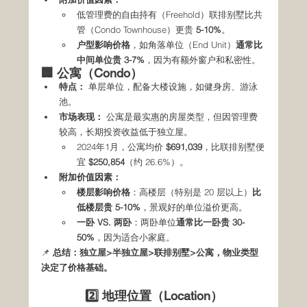
低管理费的自由持有（Freehold）联排别墅比共
管（Condo Townhouse）更贵 
5-10%
。
户型影响价格
，如角落单位（End Unit）
通常比
中间单位贵 3-7%
，因为有额外窗户和私密性。
🏢 公寓（Condo）
特点：
 单层单位，配备大楼设施，如健身房、游泳
池。
市场表现：
 公寓是最实惠的房屋类型，但因管理费
较高，长期投资收益低于独立屋。
2024年1月，公寓均价 
$691,039
，比联排别墅便
宜 
$250,854
（约 26.6%）。
附加价值因素：
楼层影响价格
：高楼层（特别是 20 层以上）
比
低楼层贵 5-10%
，景观好的单位溢价更高。
一卧 VS. 两卧
：两卧单位
通常比一卧贵 30-
50%
，因为适合小家庭。
📌 
总结：独立屋>半独立屋>联排别墅>公寓，物业类型
决定了价格基础。
2️⃣ 地理位置（Location）