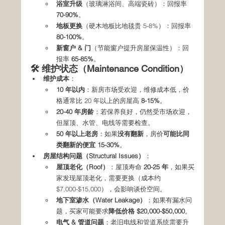
浴室升级
（玻璃淋浴间、高端瓷砖）：回报率 
70-90%
。
地板更换
（硬木地板比地毯贵 5-8%）：回报率 
80-100%
。
新窗户 & 门
（节能窗户提升房屋保温性）：回
报率 
65-85%
。
🛠️ 维护状态（Maintenance Condition）
维护成本
：
10 年以内
：新房市场受欢迎，维修成本低，价
格通常比 20 年以上的房屋高 
8-15%
。
20-40 年房龄
：若保养良好，仍然受市场欢迎，
但屋顶、水管、电线等需要检查。
50 年以上老房
：如果
没有翻新
，房价
可能比同
类翻新的便宜 15-30%
。
房屋结构问题（Structural Issues）
：
屋顶老化（Roof）
：屋顶寿命 
20-25 年
，如果买
家发现屋顶老化，需要更换（成本约 
$7,000-$15,000），会影响谈价空间。
地下室渗水（Water Leakage）
：如果有漏水问
题，买家可能要求
降低价格 $20,000-$50,000
。
电气 & 管道问题
：老旧电线和管道系统需要升