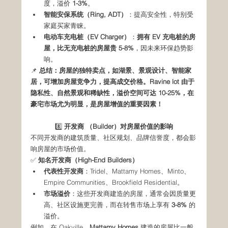
度，溢价 
1-3%
。
智能安保系统（Ring, ADT）
：提高安全性，特别受
家庭买家青睐。
电动车充电桩（EV Charger）
：
拥有 EV 充电桩的房
屋，比无充电桩的房屋贵 5-8%
，因未来环保趋势影
响。
📌 
总结：房屋的独特卖点，如湖景、景观设计、智能家
居，可增加房屋竞争力，提高成交价格。Ravine lot 由于
隐私性、自然景观和稀缺性，溢价空间可达 10-25%，在
豪宅市场尤为明显，是房屋增值的重要因素！
8️⃣ 
开发商
（Builder）对房屋价值的影响
不同开发商的建筑质量、社区规划、品牌信誉度，都会影
响房屋的市场价值。
✅ 
知名开发商（High-End Builders）
代表性开发商
：Tridel、Mattamy Homes、Minto、
Empire Communities、Brookfield Residential。
市场溢价
：这些开发商建造的房屋，通常会因质量更
高、社区设施更完善，而在转售市场上享有 
3-8%
 的
溢价。
例如，在 Oakville，
Mattamy Homes
 建造的房屋比一般