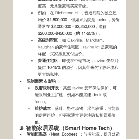
度高，尤其受豪宅买家青睐。
例如，在 Richmond Hill，普通后院的独立屋
均价 
$1,800,000
，但如果后院是 ravine，房价
通常在 
$2,000,000 - $2,250,000
，溢价 
$200,000-$450,000（约 11-25%）
。
高级别墅区
：如 Oakville、Markham、
Vaughan 的豪华住宅区，ravine lot 是豪宅的
标配，买家愿意支付溢价。
普通住宅区
：即使在中端市场，ravine 仍然能
提供 
10-15%
 的溢价，因其带来的宁静环境和
更大隐私性。
限制因素 & 影响
：
政府限制开发
：某些 ravine 受环保法保护，可
能限制业主扩建，例如不能搭建 deck 或 
fence。
维护成本
：落叶、野生动物、湿气较重，可能影
响房屋维护，但买家通常更关注隐私和景观价
值。
📡 智能家居系统（Smart Home Tech）
智能恒温器（Nest, Ecobee）
：节省能源，提升舒适