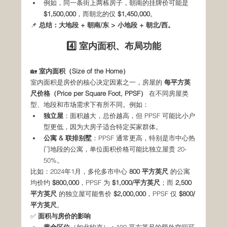
例如，同一条街上两栋房子，朝南的挂牌价可能是 
$1,500,000
，而朝北的仅 
$1,450,000
。
📌 
总结：大地段 + 朝南/东 > 小地段 + 朝北/西。
4️⃣ 室内面积、布局功能
🏡 
室内面积（Size of the Home）
室内面积是房价的核心决定因素之一，房屋的 
每平方英
尺价格（Price per Square Foot, PPSF）
 在不同房屋类
型、地段和市场需求下有所不同。例如：
独立屋
：面积越大，总价越高，但 PPSF 可能比小户
型更低，因为大房子适合特定买家群体。
公寓 & 联排别墅
：PPSF 通常更高，特别是市中心热
门地段的公寓，单位面积价格可能比独立屋贵 20-
50%。
比如：2024年1月，多伦多市中心 
800 平方英尺
 的公寓
均价约 
$800,000
，PPSF 为 
$1,000/平方英尺
；而 
2,500 
平方英尺
 的独立屋可能售价 
$2,000,000
，PPSF 仅 
$800/
平方英尺
。
✅ 
面积与房价的影响
黄金区位
（如北约克）：100 平方英尺的额外空间可