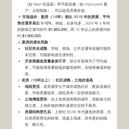
（如 Nest 恒温器）和节能设施（如 triple-pane 窗
户、太阳能板），可以提高房屋价值。
📌 
市场溢价
：
新房（1-5年）相比 10-15 年的房屋，平均
售价通常高出 5-15%
。例如，在多伦多，2024 年 5 年内
的新独立屋均价约 
$1,850,000
，而 15 年以上的房屋均价
约 
$1,600,000
。
⚠️ 
新房的潜在风险
：
社区尚未成熟
：学校、商场、公共交通等设施可能尚
未完善，可能影响居住便利性。
开发商建造质量参差不齐
：部分开发商为了节约成
本，可能使用质量较低的建筑材料，后续维修成本较
高。
✅ 
老房（15年以上）：社区成熟，土地价值高
地段更优
：老房通常位于城市成熟社区，配套设施完
善，学校质量较高，因此具有一定的保值能力。
土地增值更快
：在土地资源有限的城市，房龄较大的
独立屋，土地价值的增长速度往往快于新房。
房屋结构更扎实
：上世纪 80-90 年代建造的房屋，往
往使用更厚实的砖墙、混凝土地基，具有更好的隔
音、耐久性。