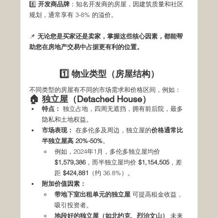
8️⃣ 
开发商品牌
：知名开发商的房屋，因建筑质量和社区
规划，通常享有 3-8% 的溢价。
📌 
无论您是买家还是卖家，掌握这些核心因素，都能帮
助您在房地产交易中占据更有利的位置。
1️⃣ 物业类型（房屋结构）
不同类型的房屋有不同的市场需求和价格区间，例如：
🏠 独立屋（Detached House）
特点：
 独立占地，四周无遮挡，拥有前后院，最多
隐私和土地权益。
市场表现：
 在多伦多及周边，独立屋的
价格通常比
半独立屋高 20%-50%
。
例如，2024年1月，多伦多独立屋均价 
$1,579,386
，而半独立屋均价 
$1,154,505
，差
距 
$424,881
（约 36.8%）。
附加价值因素：
带地下室出租单元的独立屋
 可提高租金收益，
吸引投资者。
地段好的独立屋（如北约克、烈治文山）
 未来