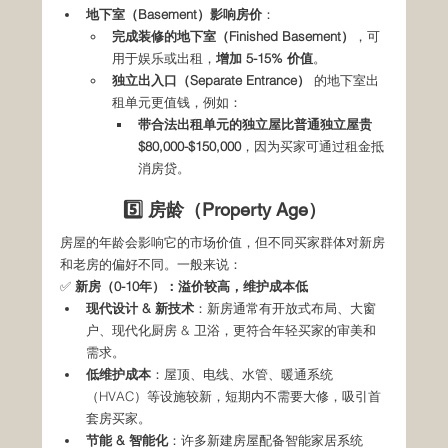
地下室（Basement）影响房价
：
完成装修的地下室（Finished Basement）
，可
用于娱乐或出租，
增加 5-15% 价值
。
独立出入口（Separate Entrance）
 的地下室出
租单元更值钱，例如：
带合法出租单元的独立屋比普通独立屋贵 
$80,000-$150,000
，因为买家可通过租金抵
消房贷。
5️⃣ 房龄（Property Age）
房屋的年龄会影响它的市场价值，但不同买家群体对新房
和老房的偏好不同。一般来说：
✅ 
新房（0-10年）：溢价较高，维护成本低
现代设计 & 新技术
：新房通常有开放式布局、大窗
户、现代化厨房 & 卫浴，更符合年轻买家的审美和
需求。
低维护成本
：屋顶、电线、水管、暖通系统
（HVAC）等设施较新，短期内不需要大修，吸引首
套房买家。
节能 & 智能化
：许多新建房屋配备智能家居系统