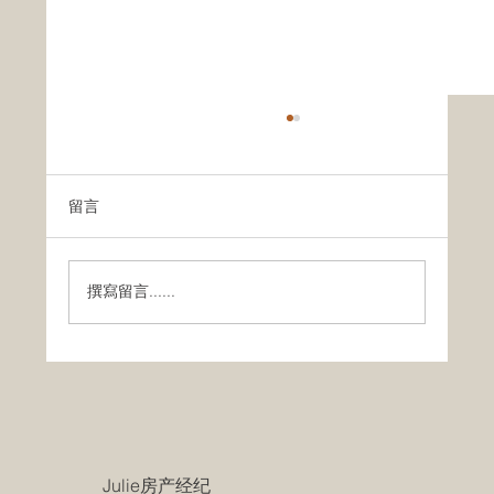
留言
撰寫留言......
在加拿大出售自住房全攻略：如何快速、
高效卖房
​Julie房产经纪