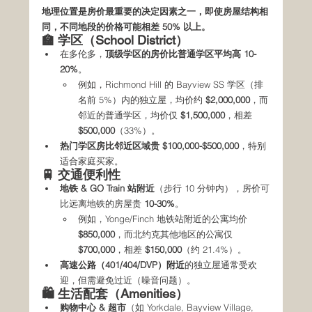
地理位置是房价最重要的决定因素之一，即使房屋结构相
同，不同地段的价格可能相差 50% 以上。
🏫 学区（School District）
在多伦多，
顶级学区的房价比普通学区平均高 10-
20%
。
例如，Richmond Hill 的 Bayview SS 学区（排
名前 5%）内的独立屋，均价约 
$2,000,000
，而
邻近的普通学区，均价仅 
$1,500,000
，相差 
$500,000
（33%）。
热门学区房比邻近区域贵 $100,000-$500,000
，特别
适合家庭买家。
🚆 交通便利性
地铁 & GO Train 站附近
（步行 10 分钟内），房价可
比远离地铁的房屋贵 
10-30%
。
例如，Yonge/Finch 地铁站附近的公寓均价 
$850,000
，而北约克其他地区的公寓仅 
$700,000
，相差 
$150,000
（约 21.4%）。
高速公路（401/404/DVP）附近
的独立屋通常受欢
迎，但需避免过近（噪音问题）。
🛍️ 生活配套（Amenities）
购物中心 & 超市
（如 Yorkdale, Bayview Village, 