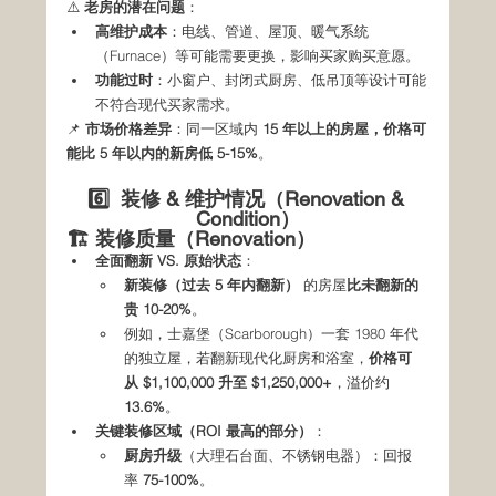
⚠️ 
老房的潜在问题
：
高维护成本
：电线、管道、屋顶、暖气系统
（Furnace）等可能需要更换，影响买家购买意愿。
功能过时
：小窗户、封闭式厨房、低吊顶等设计可能
不符合现代买家需求。
📌 
市场价格差异
：同一区域内 
15 年以上的房屋，价格可
能比 5 年以内的新房低 5-15%
。
6️⃣  装修 & 维护情况（Renovation & 
Condition）
🏗️ 装修质量（Renovation）
全面翻新 VS. 原始状态
：
新装修（过去 5 年内翻新）
 的房屋
比未翻新的
贵 10-20%
。
例如，士嘉堡（Scarborough）一套 1980 年代
的独立屋，若翻新现代化厨房和浴室，
价格可
从 $1,100,000 升至 $1,250,000+
，溢价约 
13.6%
。
关键装修区域（ROI 最高的部分）
：
厨房升级
（大理石台面、不锈钢电器）：回报
率 
75-100%
。