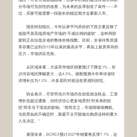
分市场可负担性的改善，为未来的反弹创造了条件——不
过，买家可能需要一段较长的稳定期才会重新入市。
　　报告特别指出，今年以来平均房价的下跌主要反映了
低陆平原高端房地产市场的"不成比例的疲软"，这种局部
疲软正在拉低全省的整体价格指数。目前，全省待售房源
库存量已达到2015年以来的最高水平，再加上新房库存的
压力，市场供应充裕。
　　从区域来看，大温哥华地区销量预计下降近1%，菲
沙河谷地区降幅更大，达4.5%。德勤预测今年卑诗省经
济增长仅为1.2%，许多居民对就业前景感到担忧。
　　协会表示，尽管劳动力市场仍在创造就业机会、工资
增长也超过通胀，但经济信心更多地受到"对未来的担
忧"而非当下现实的影响。"简而言之，市场情绪很糟糕。
当前景如此不确定时，家庭不太可能做出购房这样的重大
人生决定。"
　　展望未来，BCREA预计2027年销量将反弹7.7%，达