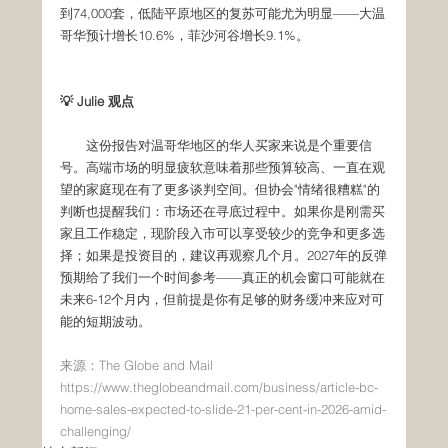
到74,000套，低陆平原地区的复苏可能尤为明显——大温
哥华预计增长10.6%，菲沙河谷增长9.1%。
💡 Julie 观点
　　这份报告对温哥华地区的华人买家来说是个重要信
号。高端市场的明显疲软意味着那些预算较高、一直在观
望的家庭现在有了更多谈判空间。但协会"情绪很糟糕"的
判断也提醒我们：市场还在寻底过程中。如果你是刚需买
家且工作稳定，现阶段入市可以享受较少的竞争和更多选
择；如果是投资目的，建议再观察几个月。2027年的反弹
预期给了我们一个时间参考——真正的机会窗口可能就在
未来6-12个月内，但前提是你有足够的财务缓冲来应对可
能的短期波动。
来源：The Globe and Mail  
https://www.theglobeandmail.com/business/article-bc-
home-sales-expected-to-slide-21-per-cent-in-2026-amid-
challenging/