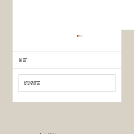
温哥华4月房屋销量同比下滑2.5%，但独立
屋市场呈现回暖迹象
大温哥华地产协会（Greater Vancouver
留言
Realtors）今日发布了2026年4月房市数据报
告。数据显示，温哥华地区4月共录得2,110宗住
宅交易，较去年同期下滑2.5%，较十年季节性平
撰寫留言......
均水平更是低了22.9%。 在价格方面...