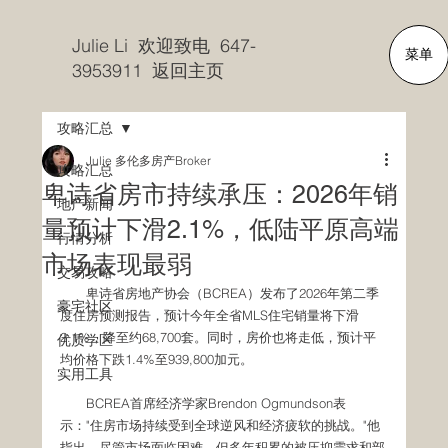
Julie Li 欢迎致电 647-
菜单
3953911 返回主页
攻略汇总
Julie 多伦多房产Broker
攻略汇总
卑诗省房市持续承压：2026年销
地产新闻
量预计下滑2.1%，低陆平原高端
行情分析
市场表现最弱
交易攻略
　　卑诗省房地产协会（BCREA）发布了2026年第二季
豪宅社区
度住房预测报告，预计今年全省MLS住宅销量将下滑
2.1%，降至约68,700套。同时，房价也将走低，预计平
优质学区
均价格下跌1.4%至939,800加元。
实用工具
　　BCREA首席经济学家Brendon Ogmundson表
示："住房市场持续受到全球逆风和经济疲软的挑战。"他
指出，尽管市场面临困难，但多年积累的被压抑需求和部