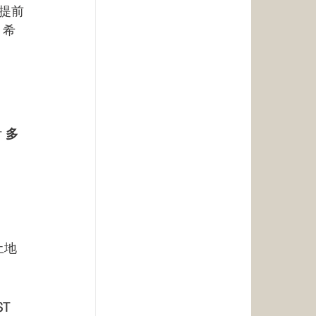
提前
 希
 
多
土地
T 