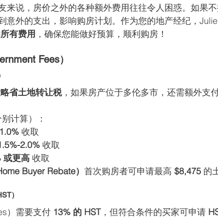
友来说，房价之外的各种额外费用往往令人困惑。如果不
意外的支出，影响购房计划。作为您的地产经纪，Julie
的所有费用
，确保您能做好预算，顺利购房！
ernment Fees）
T）
大略省土地转让税
，如果房产位于多伦多市，还需额外支付
分别计算）：
1.0%
 收取
1.5%-2.0%
 收取
% 或更高
 收取
me Buyer Rebate）
首次购房者可申请最高 
$8,475
 的
 HST）
mes）需要支付 
13% 的 HST
，但符合条件的买家可申请 
HS