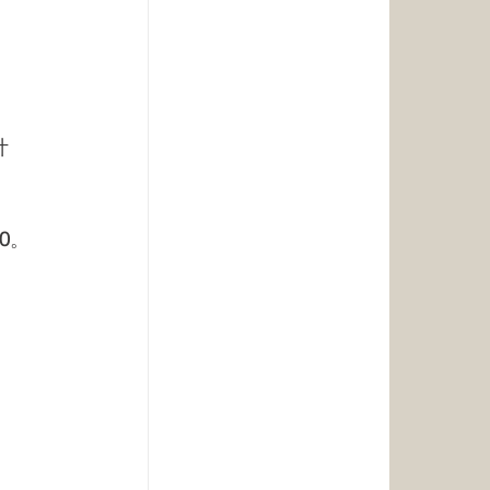
计
00
。