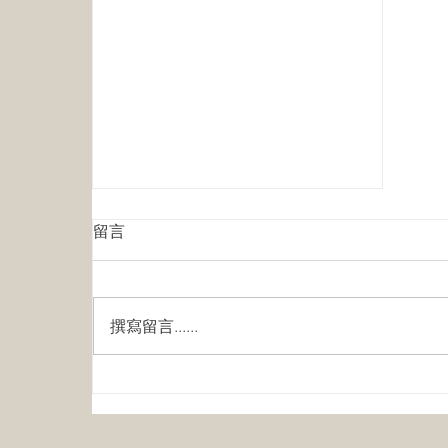
留言
撰寫留言......
加拿大购房指南：初次买房者
的流程指导