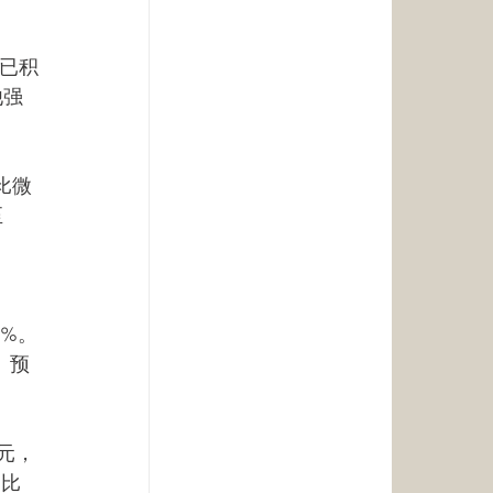
应已积
他强
比微
至
4%。
。预
元，
同比