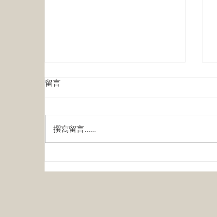
大多伦多近1/19租赁单元空
留言
置：租金暗降13%，更多供应
即将涌入
曾经一房难求的大多伦多租房市
场，正在经历戏剧性逆转。房地产
撰寫留言......
咨询机构Urbanation最新数据显
示，大多伦多及汉密尔顿地区
（GTHA）在2026年第一季度的租
赁空置率已攀升至5.4%，创下自
2021年疫情以来的最高水平。 更
令人关注的是"...