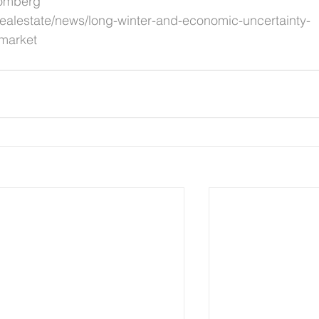
mberg  
realestate/news/long-winter-and-economic-uncertainty-
market