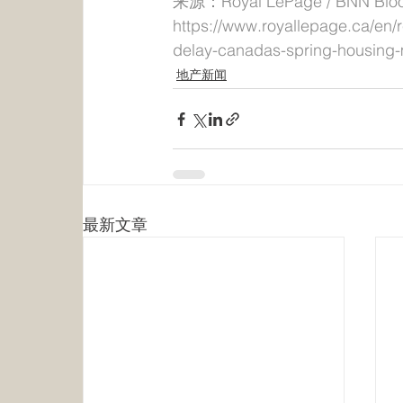
来源：Royal LePage / BNN Bloo
https://www.royallepage.ca/en/
delay-canadas-spring-housing-
地产新闻
最新文章