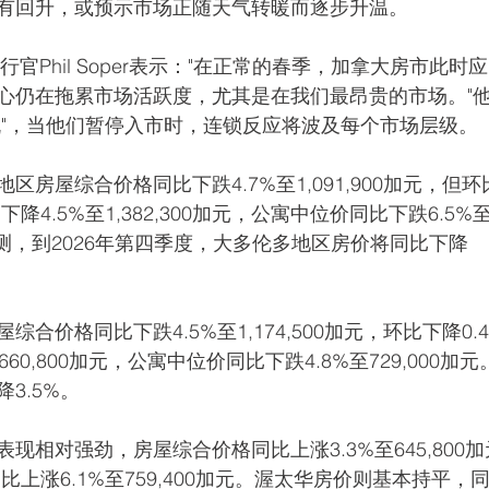
有回升，或预示市场正随天气转暖而逐步升温。
席执行官Phil Soper表示："在正常的春季，加拿大房市此时
心仍在拖累市场活跃度，尤其是在我们最昂贵的市场。"
机"，当他们暂停入市时，连锁反应将波及每个市场层级。
房屋综合价格同比下跌4.7%至1,091,900加元，但环
降4.5%至1,382,300加元，公寓中位价同比下跌6.5%
Page预测，到2026年第四季度，大多伦多地区房价将同比下降
合价格同比下跌4.5%至1,174,500加元，环比下降0.
60,800加元，公寓中位价同比下跌4.8%至729,000加元
3.5%。
相对强劲，房屋综合价格同比上涨3.3%至645,800加
比上涨6.1%至759,400加元。渥太华房价则基本持平，