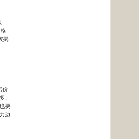
涨
价格
按揭
房价
多、
也要
力边